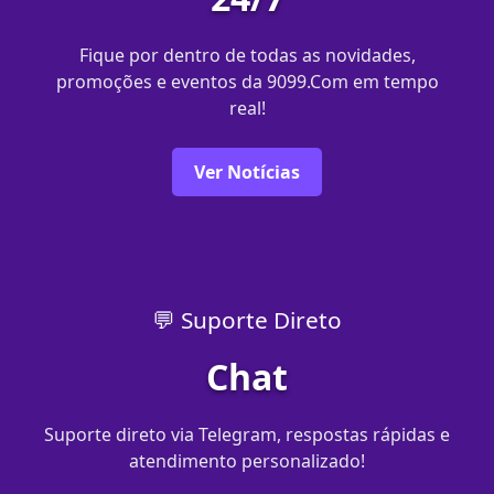
Fique por dentro de todas as novidades,
promoções e eventos da 9099.Com em tempo
real!
Ver Notícias
💬 Suporte Direto
Chat
Suporte direto via Telegram, respostas rápidas e
atendimento personalizado!