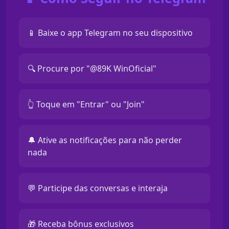
📱 Baixe o app Telegram no seu dispositivo
🔍 Procure por "@89K WinOficial"
👆 Toque em "Entrar" ou "Join"
🔔 Ative as notificações para não perder
nada
💬 Participe das conversas e interaja
🎁 Receba bônus exclusivos