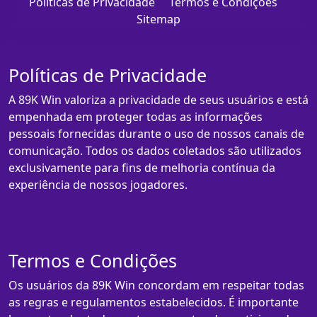
Políticas de Privacidade
Termos e Condições
Sitemap
Políticas de Privacidade
A 89K Win valoriza a privacidade de seus usuários e está
empenhada em proteger todas as informações
pessoais fornecidas durante o uso de nossos canais de
comunicação. Todos os dados coletados são utilizados
exclusivamente para fins de melhoria contínua da
experiência de nossos jogadores.
Termos e Condições
Os usuários da 89K Win concordam em respeitar todas
as regras e regulamentos estabelecidos. É importante