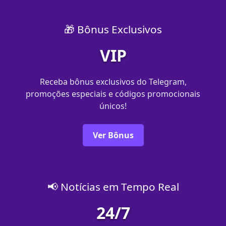
🎁 Bônus Exclusivos
VIP
Receba bônus exclusivos do Telegram,
promoções especiais e códigos promocionais
únicos!
Ver Bônus
📢 Notícias em Tempo Real
24/7