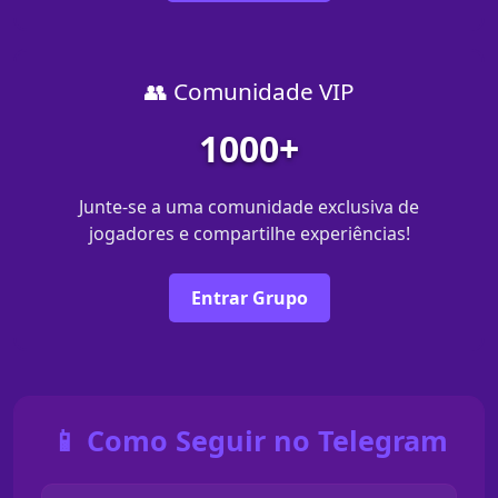
👥 Comunidade VIP
1000+
Junte-se a uma comunidade exclusiva de
jogadores e compartilhe experiências!
Entrar Grupo
📱 Como Seguir no Telegram