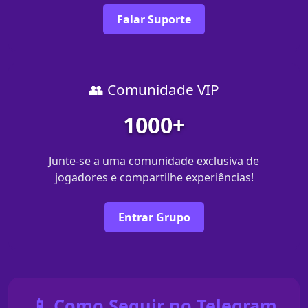
Falar Suporte
👥 Comunidade VIP
1000+
Junte-se a uma comunidade exclusiva de
jogadores e compartilhe experiências!
Entrar Grupo
📱 Como Seguir no Telegram