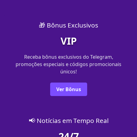
🎁 Bônus Exclusivos
VIP
Receba bônus exclusivos do Telegram,
promoções especiais e códigos promocionais
únicos!
Ver Bônus
📢 Notícias em Tempo Real
24/7