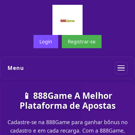
Login
Registrar-se
Menu
📱 888Game A Melhor
Plataforma de Apostas
Cadastre-se na 888Game para ganhar bônus no
cadastro e em cada recarga. Com a 888Game,