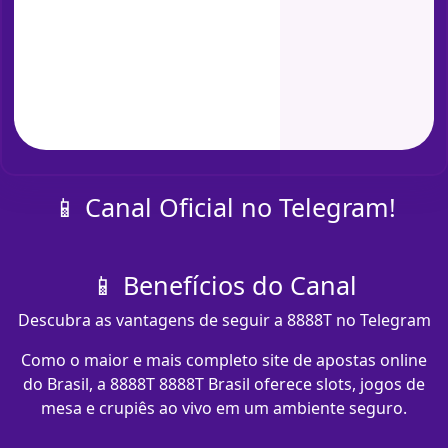
📱 Canal Oficial no Telegram!
📱 Benefícios do Canal
Descubra as vantagens de seguir a 8888T no Telegram
Como o maior e mais completo site de apostas online
do Brasil, a 8888T 8888T Brasil oferece slots, jogos de
mesa e crupiês ao vivo em um ambiente seguro.