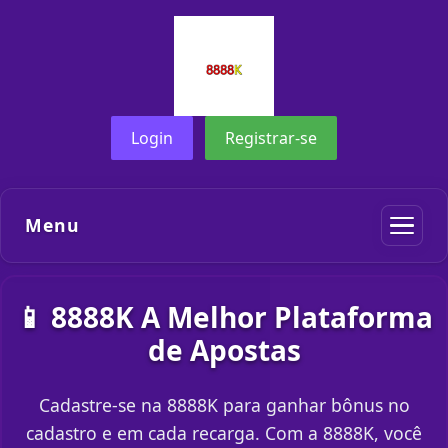
Login
Registrar-se
Menu
📱 8888K A Melhor Plataforma
de Apostas
Cadastre-se na 8888K para ganhar bônus no
cadastro e em cada recarga. Com a 8888K, você