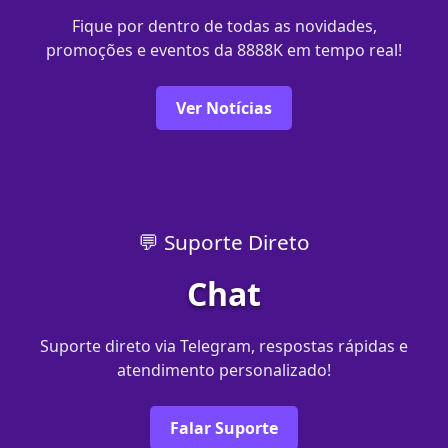
Fique por dentro de todas as novidades,
promoções e eventos da 8888K em tempo real!
Ver Notícias
💬 Suporte Direto
Chat
Suporte direto via Telegram, respostas rápidas e
atendimento personalizado!
Falar Suporte