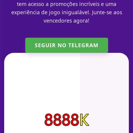
tem acesso a promoções incríveis e uma
experiência de jogo inigualável. Junte-se aos
vencedores agora!
SEGUIR NO TELEGRAM