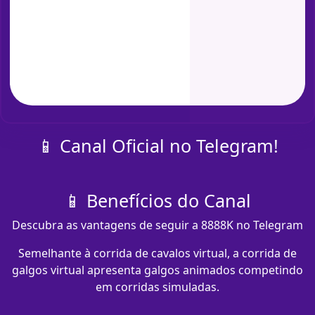
📱 Canal Oficial no Telegram!
📱 Benefícios do Canal
Descubra as vantagens de seguir a 8888K no Telegram
Semelhante à corrida de cavalos virtual, a corrida de
galgos virtual apresenta galgos animados competindo
em corridas simuladas.