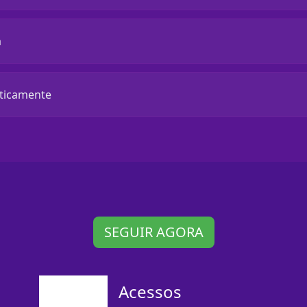
a
aticamente
SEGUIR AGORA
Acessos