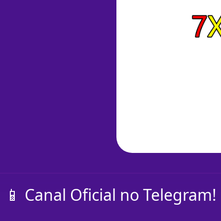
📱 Canal Oficial no Telegram!