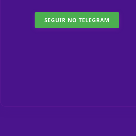
SEGUIR NO TELEGRAM