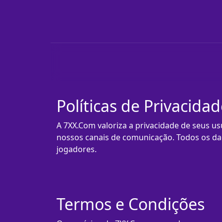
Políticas de Privacida
A 7XX.Com valoriza a privacidade de seus u
nossos canais de comunicação. Todos os dad
jogadores.
Termos e Condições