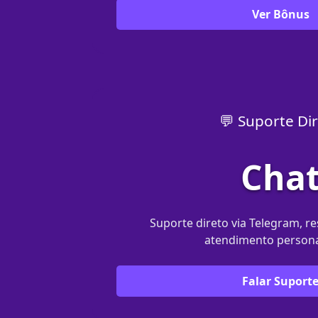
Ver Bônus
💬 Suporte Di
Cha
Suporte direto via Telegram, r
atendimento persona
Falar Suport