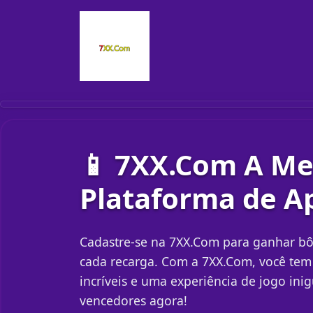
📱 7XX.Com A Me
Plataforma de A
Cadastre-se na 7XX.Com para ganhar bô
cada recarga. Com a 7XX.Com, você tem
incríveis e uma experiência de jogo inig
vencedores agora!