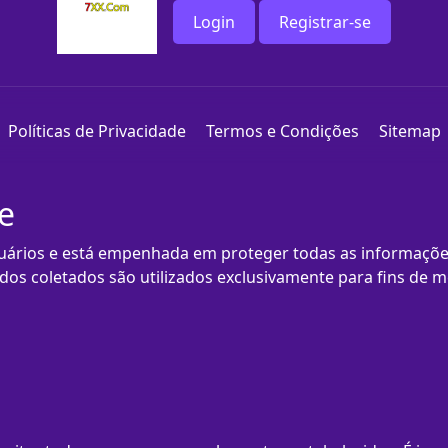
Login
Registrar-se
Políticas de Privacidade
Termos e Condições
Sitemap
de
suários e está empenhada em proteger todas as informaçõe
os coletados são utilizados exclusivamente para fins de m