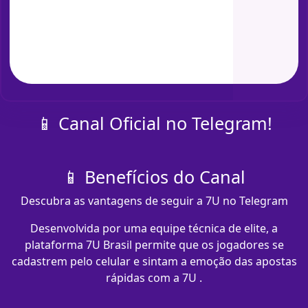
📱 Canal Oficial no Telegram!
📱 Benefícios do Canal
Descubra as vantagens de seguir a 7U no Telegram
Desenvolvida por uma equipe técnica de elite, a
plataforma 7U Brasil permite que os jogadores se
cadastrem pelo celular e sintam a emoção das apostas
rápidas com a 7U .