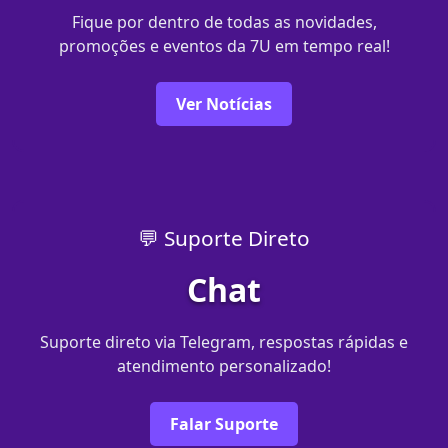
Fique por dentro de todas as novidades,
promoções e eventos da 7U em tempo real!
Ver Notícias
💬 Suporte Direto
Chat
Suporte direto via Telegram, respostas rápidas e
atendimento personalizado!
Falar Suporte