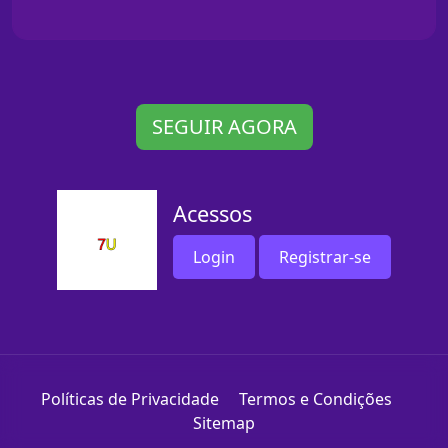
SEGUIR AGORA
Acessos
Login
Registrar-se
Políticas de Privacidade
Termos e Condições
Sitemap