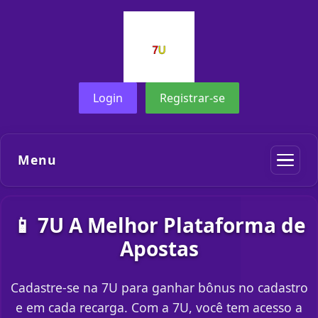
Login
Registrar-se
Menu
📱 7U A Melhor Plataforma de
Apostas
Cadastre-se na 7U para ganhar bônus no cadastro
e em cada recarga. Com a 7U, você tem acesso a