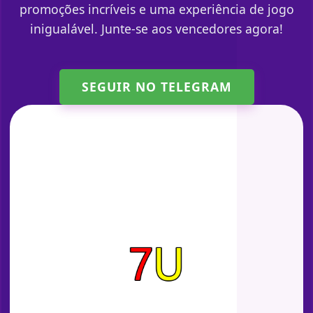
promoções incríveis e uma experiência de jogo
inigualável. Junte-se aos vencedores agora!
SEGUIR NO TELEGRAM