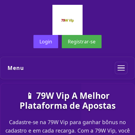
Login
Registrar-se
Menu
📱 79W Vip A Melhor
Plataforma de Apostas
Cadastre-se na 79W Vip para ganhar bônus no
cadastro e em cada recarga. Com a 79W Vip, você