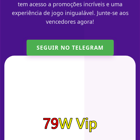
tem acesso a promoções incríveis e uma
experiência de jogo inigualável. Junte-se aos
vencedores agora!
SEGUIR NO TELEGRAM