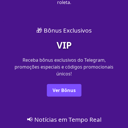
roleta.
🎁 Bônus Exclusivos
VIP
Receba bônus exclusivos do Telegram,
promoções especiais e códigos promocionais
únicos!
Ver Bônus
📢 Notícias em Tempo Real