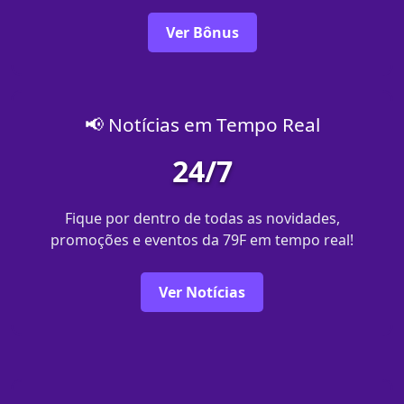
Ver Bônus
📢 Notícias em Tempo Real
24/7
Fique por dentro de todas as novidades,
promoções e eventos da 79F em tempo real!
Ver Notícias