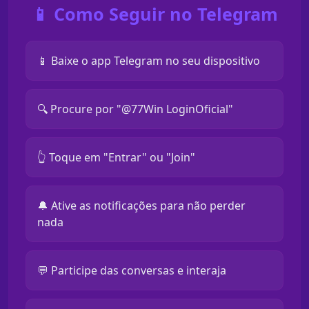
📱 Como Seguir no Telegram
📱 Baixe o app Telegram no seu dispositivo
🔍 Procure por "@77Win LoginOficial"
👆 Toque em "Entrar" ou "Join"
🔔 Ative as notificações para não perder
nada
💬 Participe das conversas e interaja