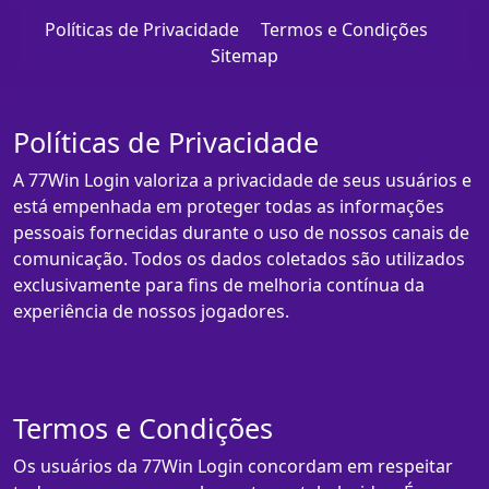
Políticas de Privacidade
Termos e Condições
Sitemap
Políticas de Privacidade
A 77Win Login valoriza a privacidade de seus usuários e
está empenhada em proteger todas as informações
pessoais fornecidas durante o uso de nossos canais de
comunicação. Todos os dados coletados são utilizados
exclusivamente para fins de melhoria contínua da
experiência de nossos jogadores.
Termos e Condições
Os usuários da 77Win Login concordam em respeitar