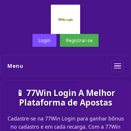
Login
Registrar-se
Menu
📱 77Win Login A Melhor
Plataforma de Apostas
Cadastre-se na 77Win Login para ganhar bônus
no cadastro e em cada recarga. Com a 77Win