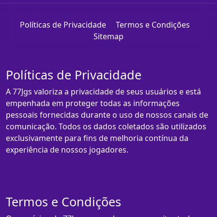
Políticas de Privacidade
Termos e Condições
Sitemap
Políticas de Privacidade
A 77Jgs valoriza a privacidade de seus usuários e está
empenhada em proteger todas as informações
pessoais fornecidas durante o uso de nossos canais de
comunicação. Todos os dados coletados são utilizados
exclusivamente para fins de melhoria contínua da
experiência de nossos jogadores.
Termos e Condições