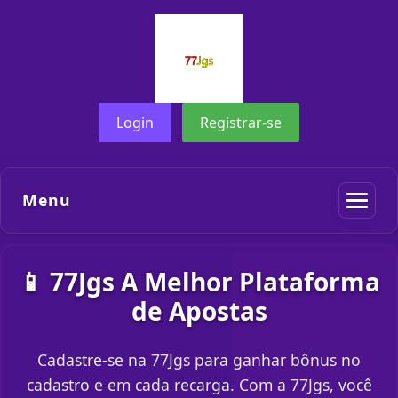
Login
Registrar-se
Menu
📱 77Jgs A Melhor Plataforma
de Apostas
Cadastre-se na 77Jgs para ganhar bônus no
cadastro e em cada recarga. Com a 77Jgs, você