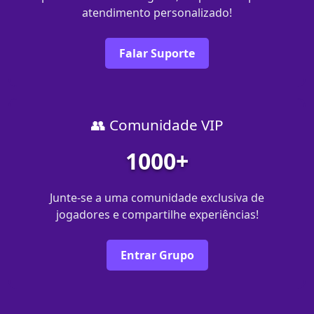
atendimento personalizado!
Falar Suporte
👥 Comunidade VIP
1000+
Junte-se a uma comunidade exclusiva de
jogadores e compartilhe experiências!
Entrar Grupo