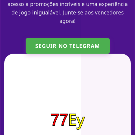
acesso a promoções incríveis e uma experiência
de jogo inigualável. Junte-se aos vencedores
agora!
SEGUIR NO TELEGRAM