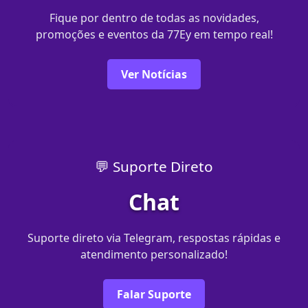
Fique por dentro de todas as novidades,
promoções e eventos da 77Ey em tempo real!
Ver Notícias
💬 Suporte Direto
Chat
Suporte direto via Telegram, respostas rápidas e
atendimento personalizado!
Falar Suporte