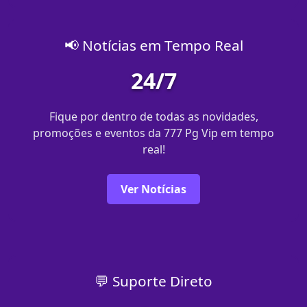
📢 Notícias em Tempo Real
24/7
Fique por dentro de todas as novidades,
promoções e eventos da 777 Pg Vip em tempo
real!
Ver Notícias
💬 Suporte Direto