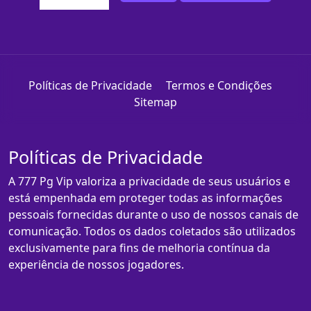
Políticas de Privacidade
Termos e Condições
Sitemap
Políticas de Privacidade
A 777 Pg Vip valoriza a privacidade de seus usuários e
está empenhada em proteger todas as informações
pessoais fornecidas durante o uso de nossos canais de
comunicação. Todos os dados coletados são utilizados
exclusivamente para fins de melhoria contínua da
experiência de nossos jogadores.