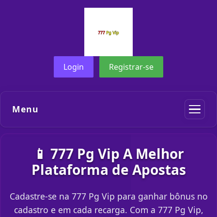
Login
Registrar-se
Menu
📱 777 Pg Vip A Melhor
Plataforma de Apostas
Cadastre-se na 777 Pg Vip para ganhar bônus no
cadastro e em cada recarga. Com a 777 Pg Vip,