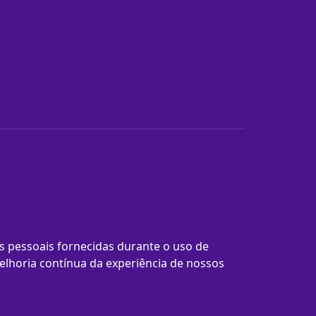
s pessoais fornecidas durante o uso de
elhoria contínua da experiência de nossos