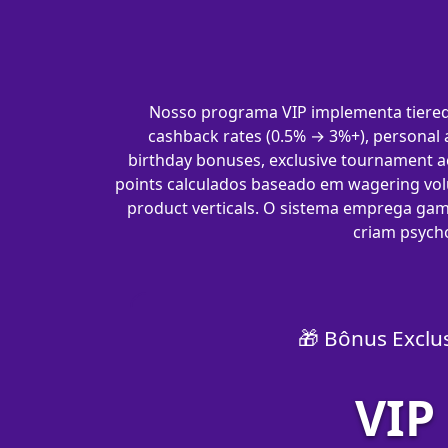
Nosso programa VIP implementa tiered l
cashback rates (0.5% → 3%+), personal 
birthday bonuses, exclusive tournament ac
points calculados baseado em wagering volu
product verticals. O sistema emprega gami
criam psych
🎁 Bônus Exclu
VIP