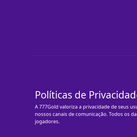
Políticas de Privacida
A 777Gold valoriza a privacidade de seus u
nossos canais de comunicação. Todos os dad
jogadores.