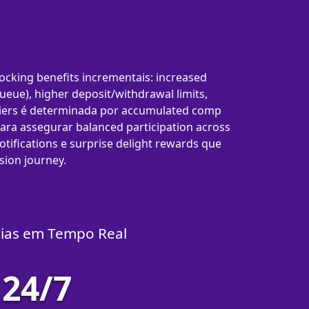
ocking benefits incrementais: increased
eue), higher deposit/withdrawal limits,
e tiers é determinada por accumulated comp
ara assegurar balanced participation across
tifications e surprise delight rewards que
ion journey.
cias em Tempo Real
24/7