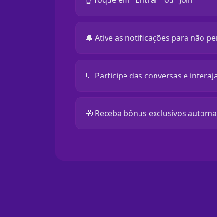
👆 Toque em "Entrar" ou "Join"
🔔 Ative as notificações para não p
💬 Participe das conversas e interaj
🎁 Receba bônus exclusivos autom