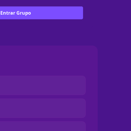
Entrar Grupo