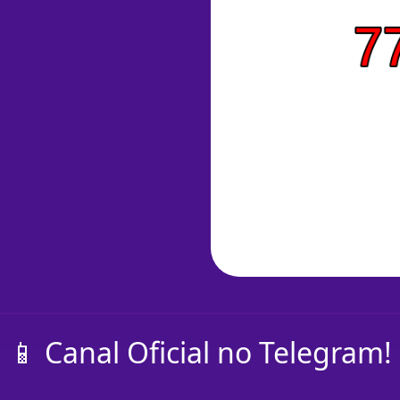
📱 Canal Oficial no Telegram!