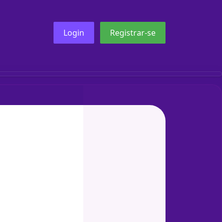
Login
Registrar-se