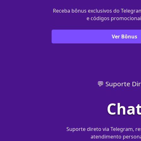
Receba bônus exclusivos do Telegra
e códigos promocionai
Ver Bônus
💬 Suporte Di
Cha
Suporte direto via Telegram, r
atendimento persona