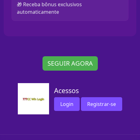
🎁 Receba bônus exclusivos
automaticamente
SEGUIR AGORA
Acessos
Login
Registrar-se