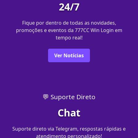
24/7
Fique por dentro de todas as novidades,
promoções e eventos da 777CC Win Login em
tempo real!
Ver Notícias
💬 Suporte Direto
Chat
Suporte direto via Telegram, respostas rápidas e
atendimento personalizado!