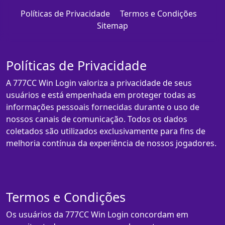
Políticas de Privacidade
Termos e Condições
Sitemap
Políticas de Privacidade
A 777CC Win Login valoriza a privacidade de seus
usuários e está empenhada em proteger todas as
informações pessoais fornecidas durante o uso de
nossos canais de comunicação. Todos os dados
coletados são utilizados exclusivamente para fins de
melhoria contínua da experiência de nossos jogadores.
Termos e Condições
Os usuários da 777CC Win Login concordam em