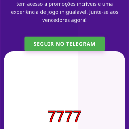
tem acesso a promoções incríveis e uma
experiência de jogo inigualável. Junte-se aos
vencedores agora!
SEGUIR NO TELEGRAM