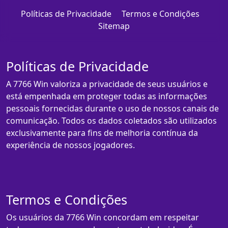
Políticas de Privacidade
Termos e Condições
Sitemap
Políticas de Privacidade
A 7766 Win valoriza a privacidade de seus usuários e
está empenhada em proteger todas as informações
pessoais fornecidas durante o uso de nossos canais de
comunicação. Todos os dados coletados são utilizados
exclusivamente para fins de melhoria contínua da
experiência de nossos jogadores.
Termos e Condições
Os usuários da 7766 Win concordam em respeitar