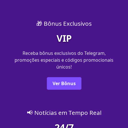
🎁 Bônus Exclusivos
VIP
Receba bônus exclusivos do Telegram,
promoções especiais e códigos promocionais
únicos!
Ver Bônus
📢 Notícias em Tempo Real
24/7