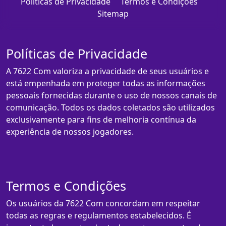
Políticas de Privacidade
Termos e Condições
Sitemap
Políticas de Privacidade
A 7622 Com valoriza a privacidade de seus usuários e
está empenhada em proteger todas as informações
pessoais fornecidas durante o uso de nossos canais de
comunicação. Todos os dados coletados são utilizados
exclusivamente para fins de melhoria contínua da
experiência de nossos jogadores.
Termos e Condições
Os usuários da 7622 Com concordam em respeitar
todas as regras e regulamentos estabelecidos. É