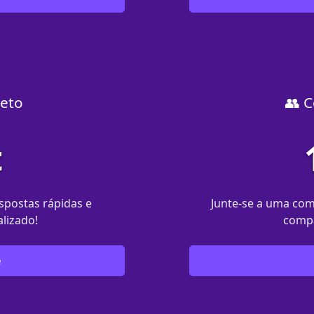
reto
👥 
t
espostas rápidas e
Junte-se a uma com
lizado!
compa
e