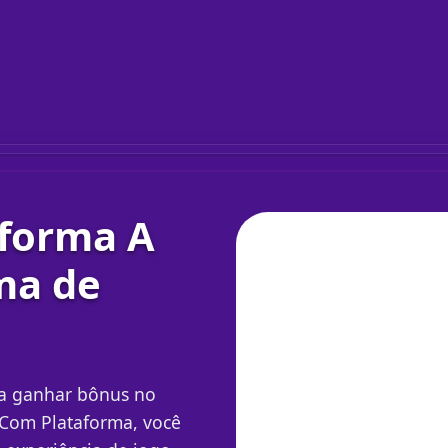
aforma A
ma de
ra ganhar bônus no
 Com Plataforma, você