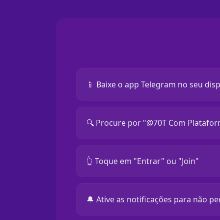
📱 Baixe o app Telegram no seu disp
🔍 Procure por "@70T Com Platafor
👆 Toque em "Entrar" ou "Join"
🔔 Ative as notificações para não p