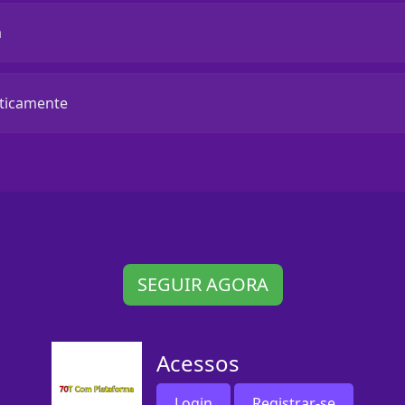
a
aticamente
SEGUIR AGORA
Acessos
Login
Registrar-se