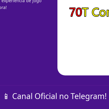
 experiência de jogo
ora!
📱 Canal Oficial no Telegram!