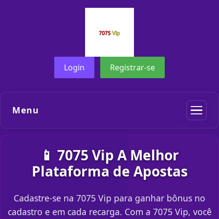
Login
Registrar-se
Menu
📱 7075 Vip A Melhor
Plataforma de Apostas
Cadastre-se na 7075 Vip para ganhar bônus no
cadastro e em cada recarga. Com a 7075 Vip, você