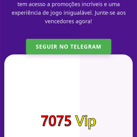
tem acesso a promoções incríveis e uma
experiência de jogo inigualável. Junte-se aos
vencedores agora!
SEGUIR NO TELEGRAM