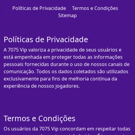
Políticas de Privacidade
Termos e Condições
Sitemap
Políticas de Privacidade
A 7075 Vip valoriza a privacidade de seus usuários e
está empenhada em proteger todas as informações
pessoais fornecidas durante o uso de nossos canais de
comunicação. Todos os dados coletados são utilizados
exclusivamente para fins de melhoria contínua da
experiência de nossos jogadores.
Termos e Condições
Os usuários da 7075 Vip concordam em respeitar todas