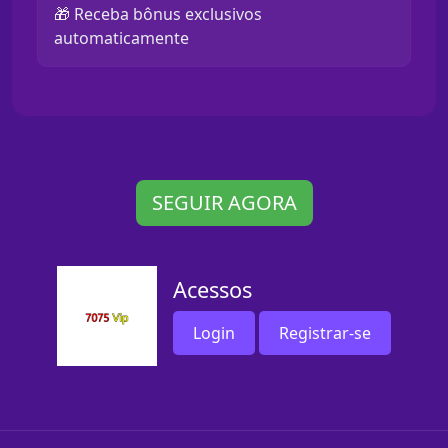
🎁 Receba bônus exclusivos
automaticamente
SEGUIR AGORA
Acessos
Login
Registrar-se