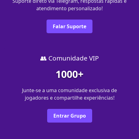
Suporte direto via Telegram, respostas rápidas e
atendimento personalizado!
Falar Suporte
👥 Comunidade VIP
1000+
Junte-se a uma comunidade exclusiva de
jogadores e compartilhe experiências!
Entrar Grupo