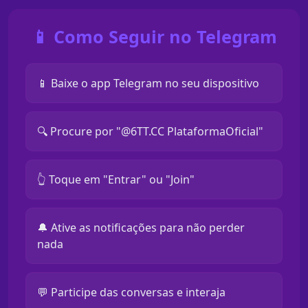
📱 Como Seguir no Telegram
📱 Baixe o app Telegram no seu dispositivo
🔍 Procure por "@6TT.CC PlataformaOficial"
👆 Toque em "Entrar" ou "Join"
🔔 Ative as notificações para não perder
nada
💬 Participe das conversas e interaja