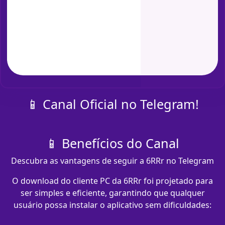
📱 Canal Oficial no Telegram!
📱 Benefícios do Canal
Descubra as vantagens de seguir a 6RRr no Telegram
O download do cliente PC da 6RRr foi projetado para
ser simples e eficiente, garantindo que qualquer
usuário possa instalar o aplicativo sem dificuldades: