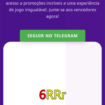
acesso a promoções incríveis e uma experiência
de jogo inigualável. Junte-se aos vencedores
agora!
SEGUIR NO TELEGRAM