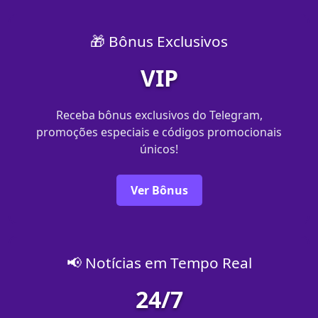
🎁 Bônus Exclusivos
VIP
Receba bônus exclusivos do Telegram,
promoções especiais e códigos promocionais
únicos!
Ver Bônus
📢 Notícias em Tempo Real
24/7