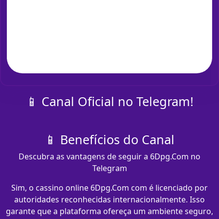
📱 Canal Oficial no Telegram!
📱 Benefícios do Canal
Descubra as vantagens de seguir a 6Dpg.Com no
Telegram
Sim, o cassino online 6Dpg.Com com​ é licenciado por
autoridades reconhecidas internacionalmente. Isso
garante que a plataforma ofereça um ambiente seguro,