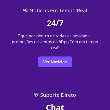
📢 Notícias em Tempo Real
24/7
Fique por dentro de todas as novidades,
promoções e eventos da 6Dpg.Com em tempo
real!
Ver Notícias
💬 Suporte Direto
Chat