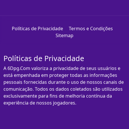
Políticas de Privacidade
Termos e Condições
Sitemap
Políticas de Privacidade
A 6Dpg.Com valoriza a privacidade de seus usuários e
está empenhada em proteger todas as informações
pessoais fornecidas durante o uso de nossos canais de
comunicação. Todos os dados coletados são utilizados
exclusivamente para fins de melhoria contínua da
experiência de nossos jogadores.