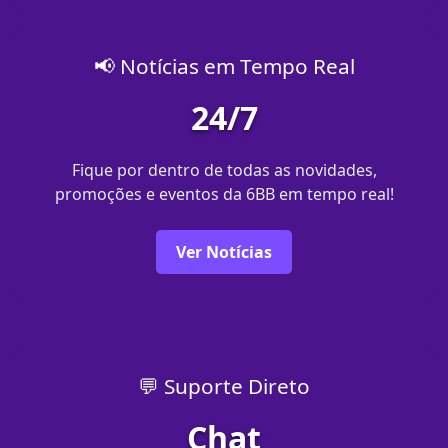
📢 Notícias em Tempo Real
24/7
Fique por dentro de todas as novidades,
promoções e eventos da 6BB em tempo real!
Ver Notícias
💬 Suporte Direto
Chat