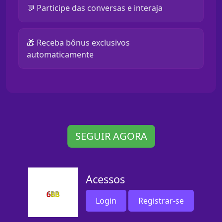
💬 Participe das conversas e interaja
🎁 Receba bônus exclusivos
automaticamente
SEGUIR AGORA
Acessos
Login
Registrar-se