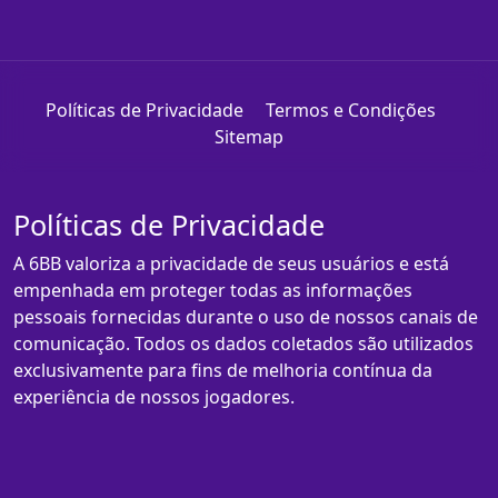
Políticas de Privacidade
Termos e Condições
Sitemap
Políticas de Privacidade
A 6BB valoriza a privacidade de seus usuários e está
empenhada em proteger todas as informações
pessoais fornecidas durante o uso de nossos canais de
comunicação. Todos os dados coletados são utilizados
exclusivamente para fins de melhoria contínua da
experiência de nossos jogadores.