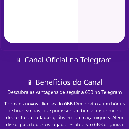
📱 Canal Oficial no Telegram!
📱 Benefícios do Canal
Descubra as vantagens de seguir a 6BB no Telegram
Todos os novos clientes do 6BB têm direito a um bônus
de boas-vindas, que pode ser um bônus de primeiro
depósito ou rodadas grátis em um caça-níqueis. Além
disso, para todos os jogadores atuais, o 6BB organiza