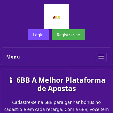
Login
Registrar-se
Menu
📱 6BB A Melhor Plataforma
de Apostas
Cadastre-se na 6BB para ganhar bônus no
cadastro e em cada recarga. Com a 6BB, você tem