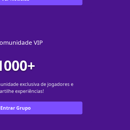
Comunidade VIP
1000+
unidade exclusiva de jogadores e
rtilhe experiências!
Entrar Grupo