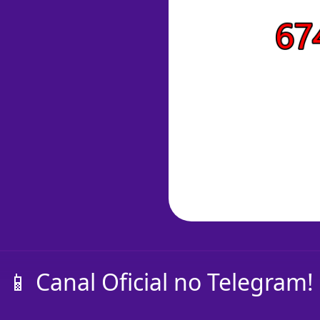
📱 Canal Oficial no Telegram!