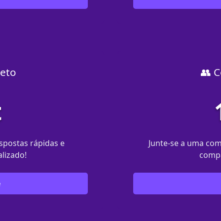
reto
👥 
t
espostas rápidas e
Junte-se a uma com
lizado!
compa
e