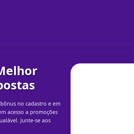
Melhor
postas
 bônus no cadastro e em
tem acesso a promoções
ualável. Junte-se aos