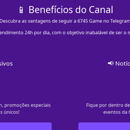
📱 Benefícios do Canal
Descubra as vantagens de seguir a 6745 Game no Telegra
ndimento 24h por dia, com o objetivo inabalável de ser o m
sivos
📢 Notí
m, promoções especiais
Fique por dentro d
s únicos!
eventos da 