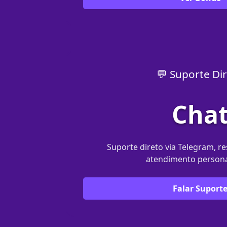
💬 Suporte Di
Cha
Suporte direto via Telegram, r
atendimento persona
Falar Suport