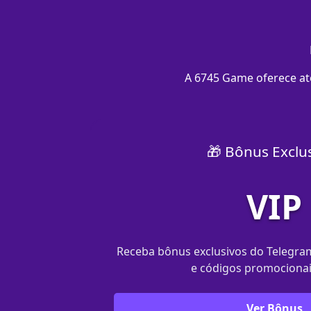
A 6745 Game oferece ate
🎁 Bônus Exclu
VIP
Receba bônus exclusivos do Telegra
e códigos promocionai
Ver Bônus