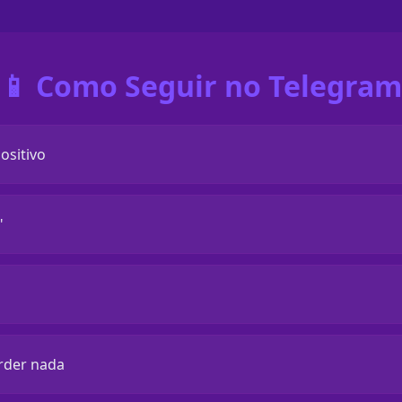
📱 Como Seguir no Telegram
ositivo
"
erder nada