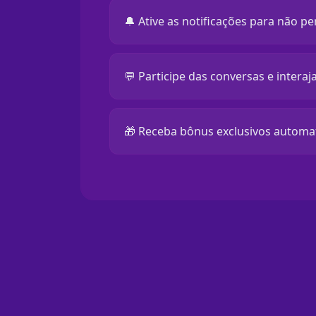
🔔 Ative as notificações para não p
💬 Participe das conversas e interaj
🎁 Receba bônus exclusivos autom