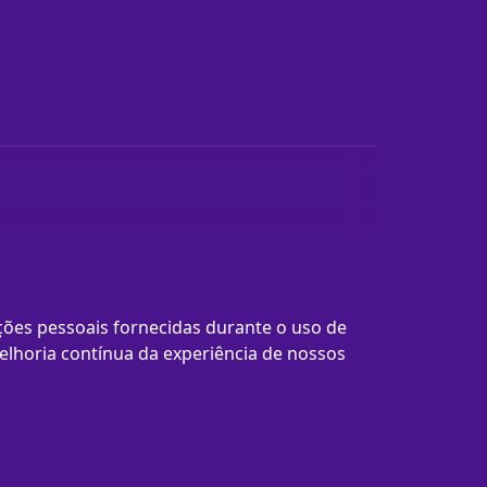
ções pessoais fornecidas durante o uso de
elhoria contínua da experiência de nossos