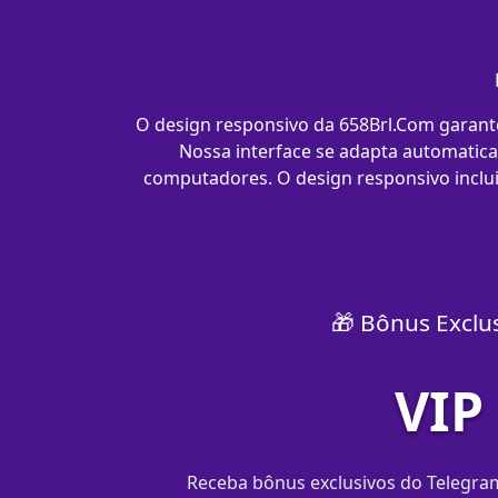
O design responsivo da 658Brl.Com garante
Nossa interface se adapta automatica
computadores. O design responsivo inclui
🎁 Bônus Exclu
VIP
Receba bônus exclusivos do Telegra