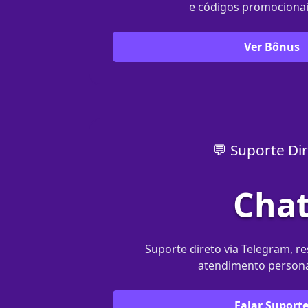
e códigos promocionai
Ver Bônus
💬 Suporte Di
Cha
Suporte direto via Telegram, r
atendimento persona
Falar Suport