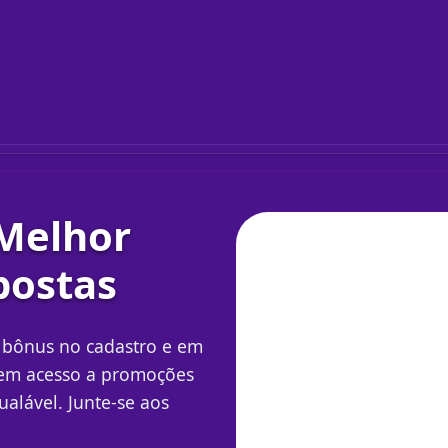
 Melhor
postas
 bônus no cadastro e em
tem acesso a promoções
ualável. Junte-se aos