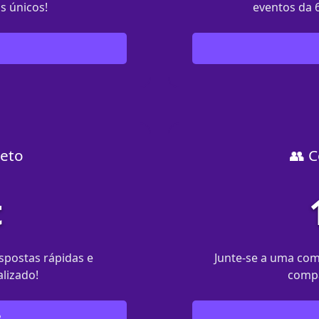
s únicos!
eventos da 
reto
👥 
t
espostas rápidas e
Junte-se a uma com
lizado!
compa
e