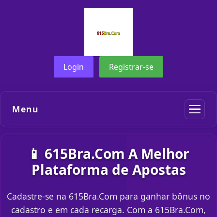
Login
Registrar-se
Menu
📱 615Bra.Com A Melhor
Plataforma de Apostas
Cadastre-se na 615Bra.Com para ganhar bônus no
cadastro e em cada recarga. Com a 615Bra.Com,