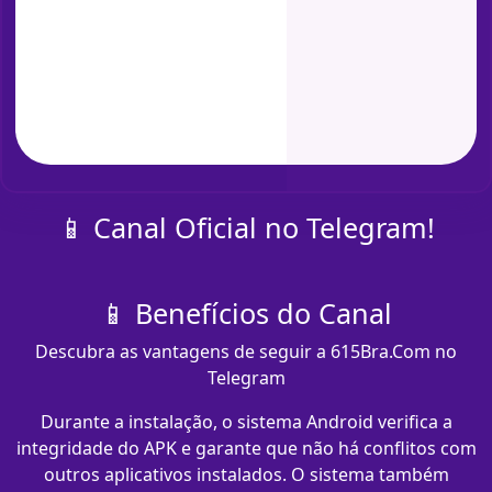
📱 Canal Oficial no Telegram!
📱 Benefícios do Canal
Descubra as vantagens de seguir a 615Bra.Com no
Telegram
Durante a instalação, o sistema Android verifica a
integridade do APK e garante que não há conflitos com
outros aplicativos instalados. O sistema também