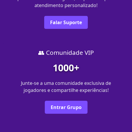
atendimento personalizado!
Falar Suporte
👥 Comunidade VIP
1000+
Junte-se a uma comunidade exclusiva de
jogadores e compartilhe experiências!
Entrar Grupo