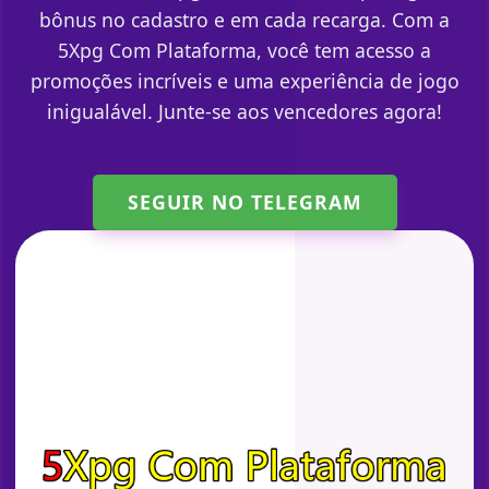
bônus no cadastro e em cada recarga. Com a
5Xpg Com Plataforma, você tem acesso a
promoções incríveis e uma experiência de jogo
inigualável. Junte-se aos vencedores agora!
SEGUIR NO TELEGRAM