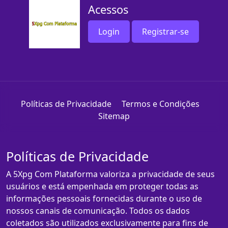
Acessos
Login
Registrar-se
Políticas de Privacidade
Termos e Condições
Sitemap
Políticas de Privacidade
A 5Xpg Com Plataforma valoriza a privacidade de seus
usuários e está empenhada em proteger todas as
informações pessoais fornecidas durante o uso de
nossos canais de comunicação. Todos os dados
coletados são utilizados exclusivamente para fins de