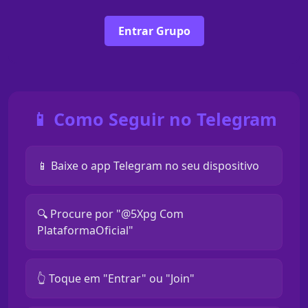
Entrar Grupo
📱 Como Seguir no Telegram
📱 Baixe o app Telegram no seu dispositivo
🔍 Procure por "@5Xpg Com
PlataformaOficial"
👆 Toque em "Entrar" ou "Join"