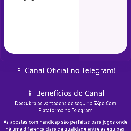
📱 Canal Oficial no Telegram!
📱 Benefícios do Canal
Descubra as vantagens de seguir a 5Xpg Com
Plataforma no Telegram
As apostas com handicap são perfeitas para jogos onde
há uma diferença clara de qualidade entre as equipes.