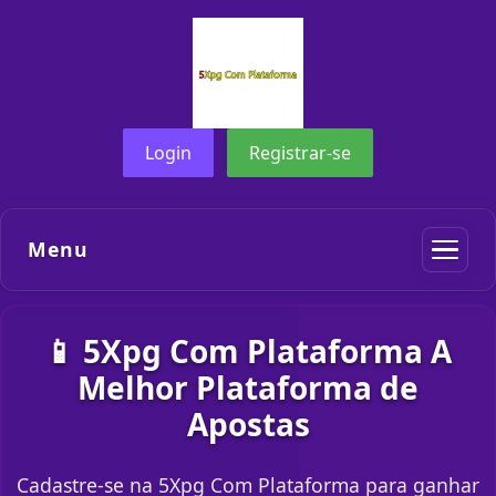
Login
Registrar-se
Menu
📱 5Xpg Com Plataforma A
Melhor Plataforma de
Apostas
Cadastre-se na 5Xpg Com Plataforma para ganhar