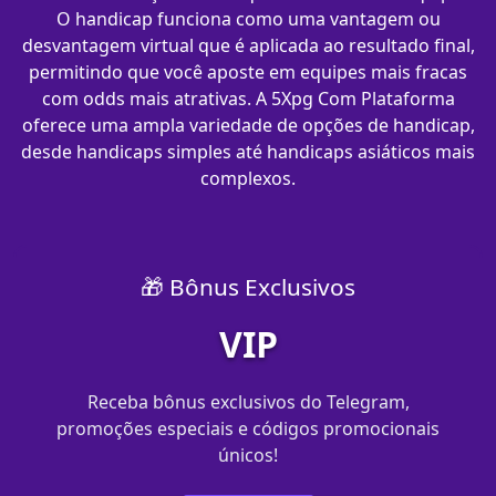
O handicap funciona como uma vantagem ou
desvantagem virtual que é aplicada ao resultado final,
permitindo que você aposte em equipes mais fracas
com odds mais atrativas. A 5Xpg Com Plataforma
oferece uma ampla variedade de opções de handicap,
desde handicaps simples até handicaps asiáticos mais
complexos.
🎁 Bônus Exclusivos
VIP
Receba bônus exclusivos do Telegram,
promoções especiais e códigos promocionais
únicos!