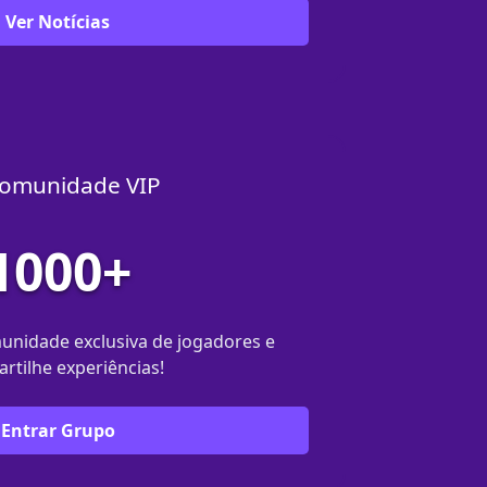
Ver Notícias
Comunidade VIP
1000+
unidade exclusiva de jogadores e
rtilhe experiências!
Entrar Grupo