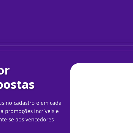
or
postas
us no cadastro e em cada
 a promoções incríveis e
unte-se aos vencedores