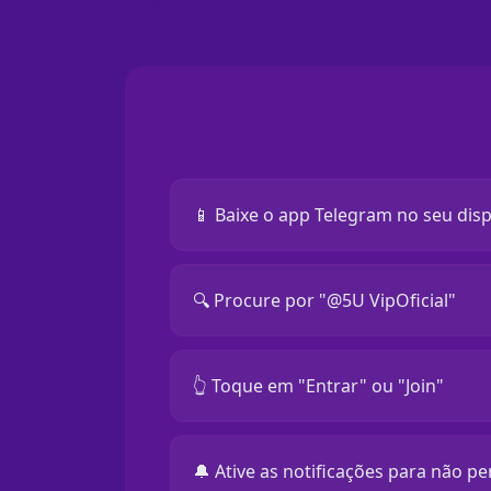
📱 Baixe o app Telegram no seu disp
🔍 Procure por "@5U VipOficial"
👆 Toque em "Entrar" ou "Join"
🔔 Ative as notificações para não p