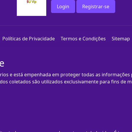
Login
Registrar-se
Políticas de Privacidade
Termos e Condições
Sitemap
de
uários e está empenhada em proteger todas as informações 
os coletados são utilizados exclusivamente para fins de m