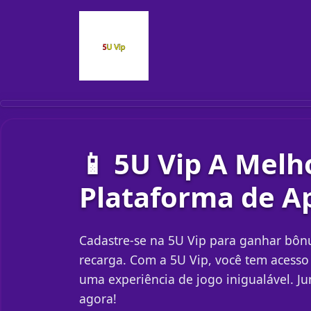
📱 5U Vip A Melh
Plataforma de A
Cadastre-se na 5U Vip para ganhar bôn
recarga. Com a 5U Vip, você tem acesso
uma experiência de jogo inigualável. J
agora!