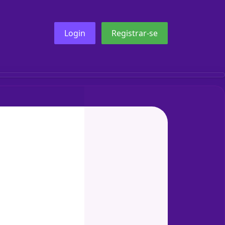
Login
Registrar-se