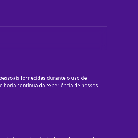
pessoais fornecidas durante o uso de
elhoria contínua da experiência de nossos