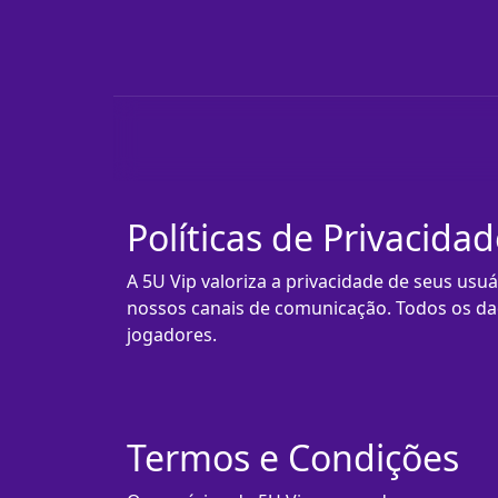
Políticas de Privacida
A 5U Vip valoriza a privacidade de seus us
nossos canais de comunicação. Todos os dad
jogadores.
Termos e Condições