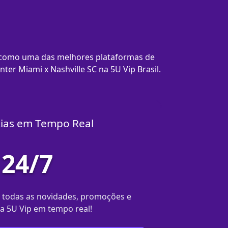
a como uma das melhores plataformas de
ter Miami x Nashville SC na 5U Vip Brasil.
cias em Tempo Real
24/7
e todas as novidades, promoções e
a 5U Vip em tempo real!