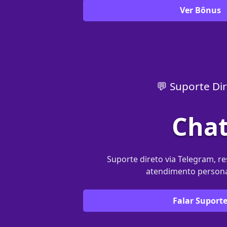
Ver Bônus
💬 Suporte Di
Cha
Suporte direto via Telegram, r
atendimento persona
Falar Suport