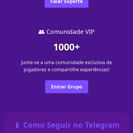
Falar Suporte
👥 Comunidade VIP
1000+
Junte-se a uma comunidade exclusiva de
jogadores e compartilhe experiências!
Entrar Grupo
📱 Como Seguir no Telegram