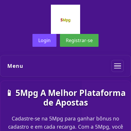
Login
Registrar-se
Menu
📱 5Mpg A Melhor Plataforma
de Apostas
Cadastre-se na 5Mpg para ganhar bônus no
cadastro e em cada recarga. Com a 5Mpg, você