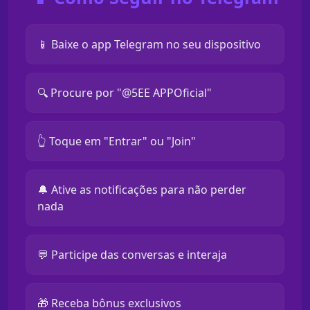
📱 Baixe o app Telegram no seu dispositivo
🔍 Procure por "@5EE APPOficial"
👆 Toque em "Entrar" ou "Join"
🔔 Ative as notificações para não perder
nada
💬 Participe das conversas e interaja
🎁 Receba bônus exclusivos