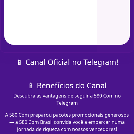
📱 Canal Oficial no Telegram!
📱 Benefícios do Canal
Descubra as vantagens de seguir a 580 Com no
Telegram
A 580 Com preparou pacotes promocionais generosos
— a 580 Com Brasil convida você a embarcar numa
jornada de riqueza com nossos vencedores!