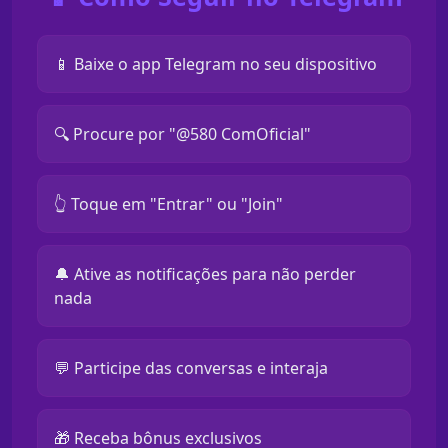
📱 Baixe o app Telegram no seu dispositivo
🔍 Procure por "@580 ComOficial"
👆 Toque em "Entrar" ou "Join"
🔔 Ative as notificações para não perder
nada
💬 Participe das conversas e interaja
🎁 Receba bônus exclusivos