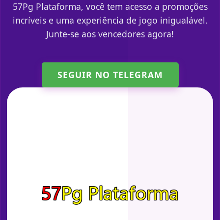
57Pg Plataforma, você tem acesso a promoções
incríveis e uma experiência de jogo inigualável.
Junte-se aos vencedores agora!
SEGUIR NO TELEGRAM