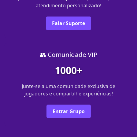
atendimento personalizado!
Falar Suporte
👥 Comunidade VIP
1000+
Junte-se a uma comunidade exclusiva de
jogadores e compartilhe experiências!
Entrar Grupo