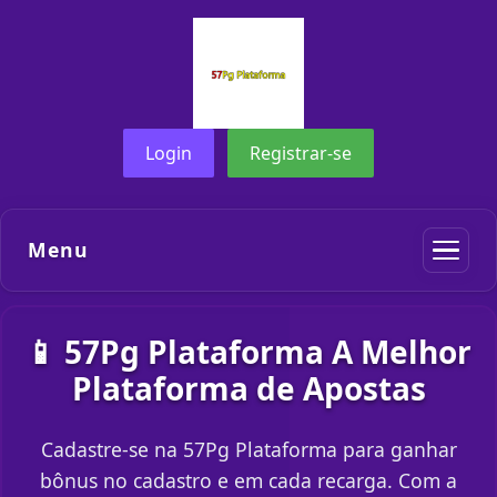
Login
Registrar-se
Menu
📱 57Pg Plataforma A Melhor
Plataforma de Apostas
Cadastre-se na 57Pg Plataforma para ganhar
bônus no cadastro e em cada recarga. Com a