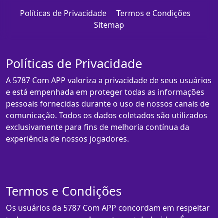
Políticas de Privacidade
Termos e Condições
Sitemap
Políticas de Privacidade
A 5787 Com APP valoriza a privacidade de seus usuários
e está empenhada em proteger todas as informações
pessoais fornecidas durante o uso de nossos canais de
comunicação. Todos os dados coletados são utilizados
exclusivamente para fins de melhoria contínua da
experiência de nossos jogadores.
Termos e Condições
Os usuários da 5787 Com APP concordam em respeitar