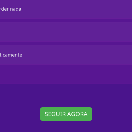
erder nada
a
aticamente
SEGUIR AGORA