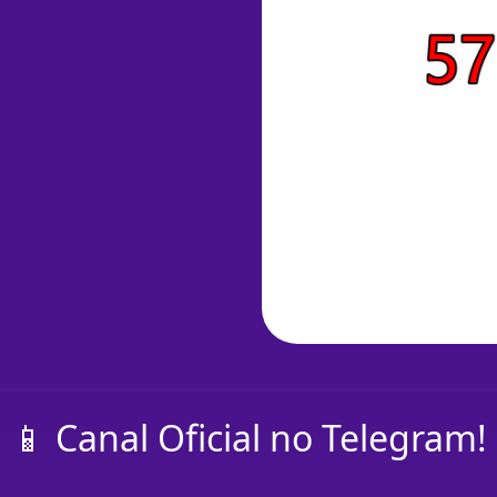
📱 Canal Oficial no Telegram!