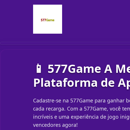
📱 577Game A M
Plataforma de A
Cadastre-se na 577Game para ganhar b
cada recarga. Com a 577Game, você te
incríveis e uma experiência de jogo inig
vencedores agora!