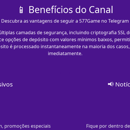
📱 Benefícios do Canal
Descubra as vantagens de seguir a 577Game no Telegram
tiplas camadas de segurança, incluindo criptografia SSL d
ce opções de depósito com valores mínimos baixos, permi
ósito é processado instantaneamente na maioria dos casos
imediatamente.
sivos
📢 Notí
m, promoções especiais
Fique por dentro d