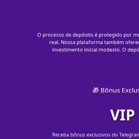
O processo de depósito é protegido por múl
real. Nossa plataforma também ofere
investimento inicial modesto. O dep
🎁 Bônus Exclu
VIP
Receba bônus exclusivos do Telegra