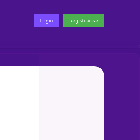
Login
Registrar-se