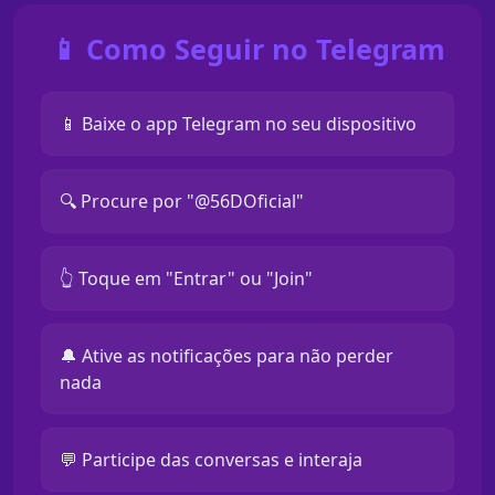
📱 Como Seguir no Telegram
📱 Baixe o app Telegram no seu dispositivo
🔍 Procure por "@56DOficial"
👆 Toque em "Entrar" ou "Join"
🔔 Ative as notificações para não perder
nada
💬 Participe das conversas e interaja