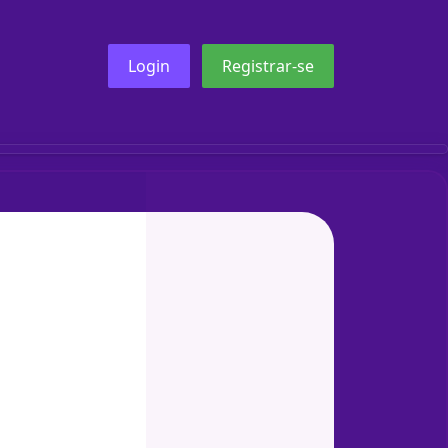
Login
Registrar-se