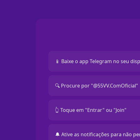
📱 Baixe o app Telegram no seu disp
🔍 Procure por "@55VV.ComOficial"
👆 Toque em "Entrar" ou "Join"
🔔 Ative as notificações para não p