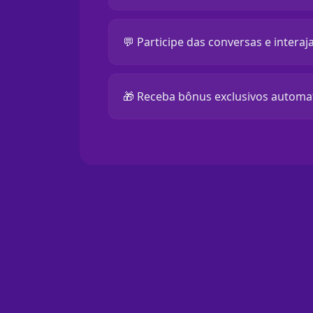
💬 Participe das conversas e interaj
🎁 Receba bônus exclusivos autom