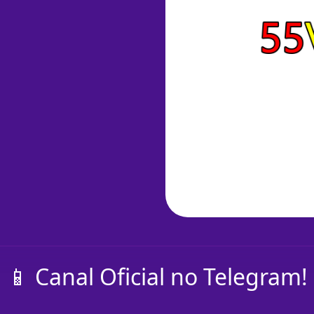
📱 Canal Oficial no Telegram!