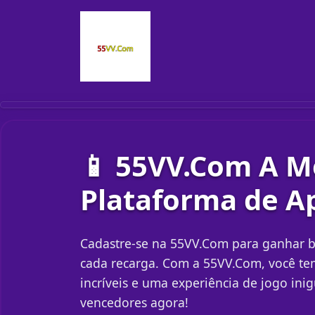
📱 55VV.Com A M
Plataforma de A
Cadastre-se na 55VV.Com para ganhar 
cada recarga. Com a 55VV.Com, você t
incríveis e uma experiência de jogo inig
vencedores agora!