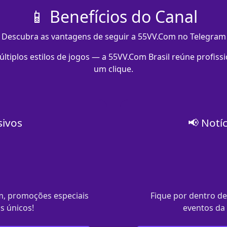
📱 Benefícios do Canal
Descubra as vantagens de seguir a 55VV.Com no Telegram
tiplos estilos de jogos — a 55VV.Com Brasil reúne profiss
um clique.
sivos
📢 Notí
m, promoções especiais
Fique por dentro d
s únicos!
eventos da