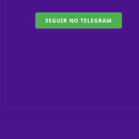
SEGUIR NO TELEGRAM