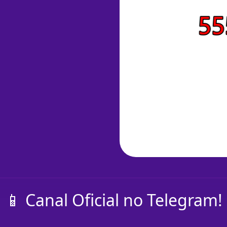
📱 Canal Oficial no Telegram!