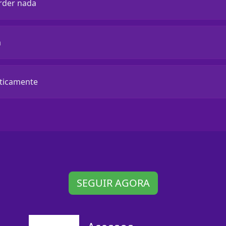
erder nada
a
aticamente
SEGUIR AGORA