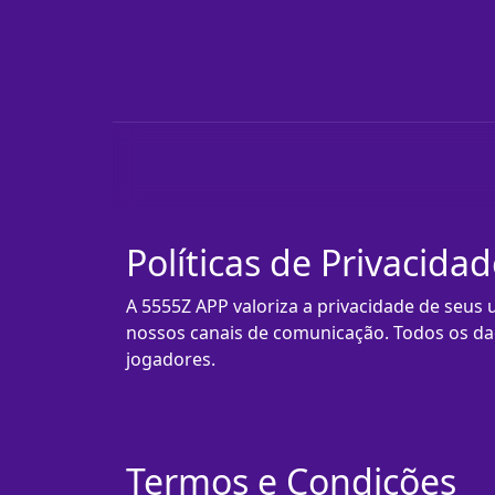
Políticas de Privacida
A 5555Z APP valoriza a privacidade de seus
nossos canais de comunicação. Todos os dad
jogadores.
Termos e Condições