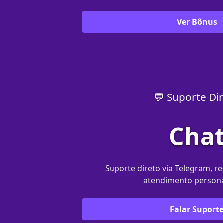
Ver Bônus
💬 Suporte Di
Cha
Suporte direto via Telegram, r
atendimento persona
Falar Suport