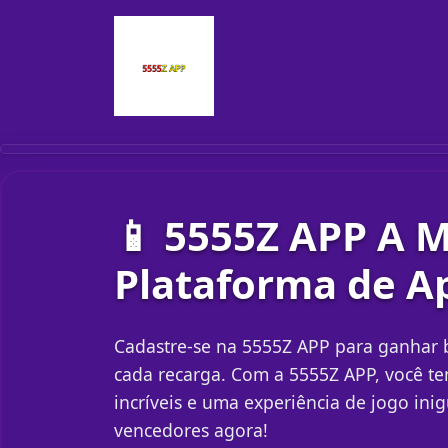
📱 5555Z APP A 
Plataforma de A
Cadastre-se na 5555Z APP para ganhar 
cada recarga. Com a 5555Z APP, você t
incríveis e uma experiência de jogo inig
vencedores agora!