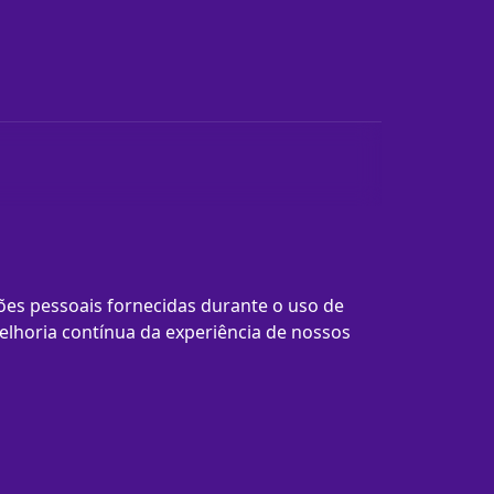
ões pessoais fornecidas durante o uso de
elhoria contínua da experiência de nossos