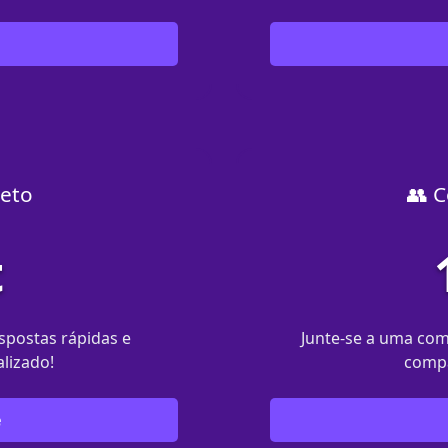
reto
👥 
t
espostas rápidas e
Junte-se a uma com
lizado!
compa
e