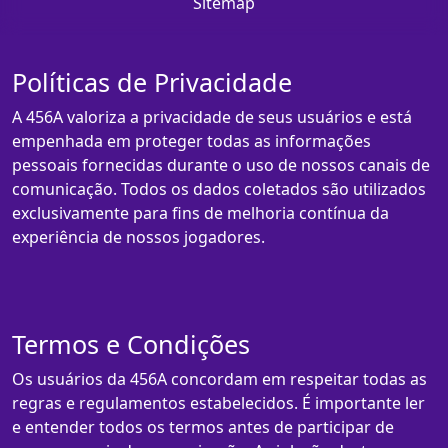
Sitemap
Políticas de Privacidade
A 456A valoriza a privacidade de seus usuários e está
empenhada em proteger todas as informações
pessoais fornecidas durante o uso de nossos canais de
comunicação. Todos os dados coletados são utilizados
exclusivamente para fins de melhoria contínua da
experiência de nossos jogadores.
Termos e Condições
Os usuários da 456A concordam em respeitar todas as
regras e regulamentos estabelecidos. É importante ler
e entender todos os termos antes de participar de