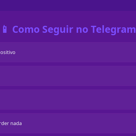
📱 Como Seguir no Telegram
ositivo
erder nada