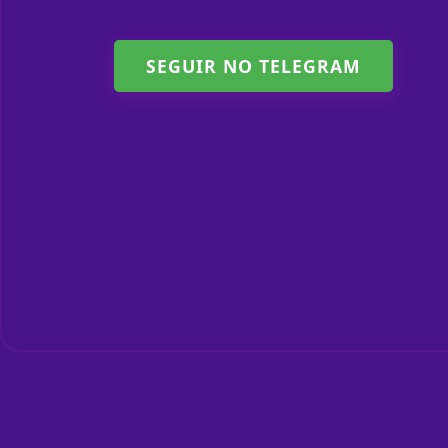
SEGUIR NO TELEGRAM