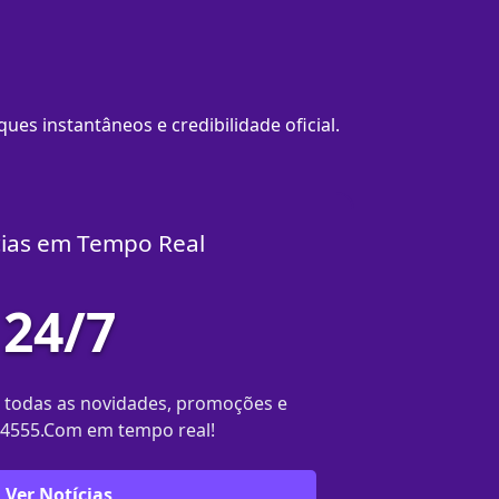
ues instantâneos e credibilidade oficial.
cias em Tempo Real
24/7
e todas as novidades, promoções e
 4555.Com em tempo real!
Ver Notícias