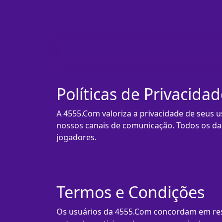
Políticas de Privacida
A 4555.Com valoriza a privacidade de seus 
nossos canais de comunicação. Todos os dad
jogadores.
Termos e Condições
Os usuários da 4555.Com concordam em resp