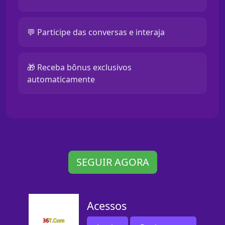
💬 Participe das conversas e interaja
🎁 Receba bônus exclusivos
automaticamente
SEGUIR AGORA
Acessos