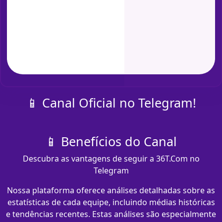
📱 Canal Oficial no Telegram!
📱 Benefícios do Canal
Descubra as vantagens de seguir a 36T.Com no
Telegram
Nossa plataforma oferece análises detalhadas sobre as
estatísticas de cada equipe, incluindo médias históricas
e tendências recentes. Estas análises são especialmente