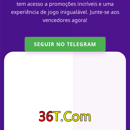
tem acesso a promoções incríveis e uma
experiência de jogo inigualável. Junte-se aos
vencedores agora!
SEGUIR NO TELEGRAM