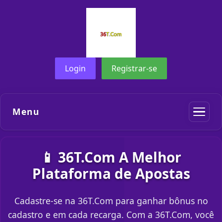
Login
Registrar-se
Menu
📱 36T.Com A Melhor
Plataforma de Apostas
Cadastre-se na 36T.Com para ganhar bônus no
cadastro e em cada recarga. Com a 36T.Com, você