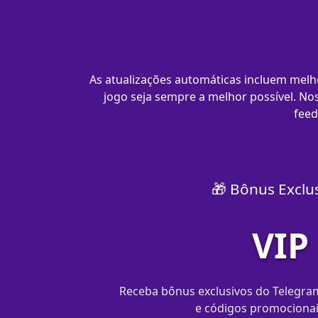
As atualizações automáticas incluem melh
jogo seja sempre a melhor possível. N
feed
🎁 Bônus Exclu
VIP
Receba bônus exclusivos do Telegra
e códigos promocionai