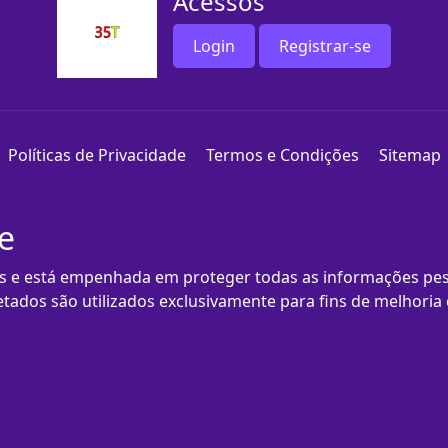
Acessos
Login
Registrar-se
Políticas de Privacidade
Termos e Condições
Sitemap
de
ios e está empenhada em proteger todas as informações pe
tados são utilizados exclusivamente para fins de melhoria