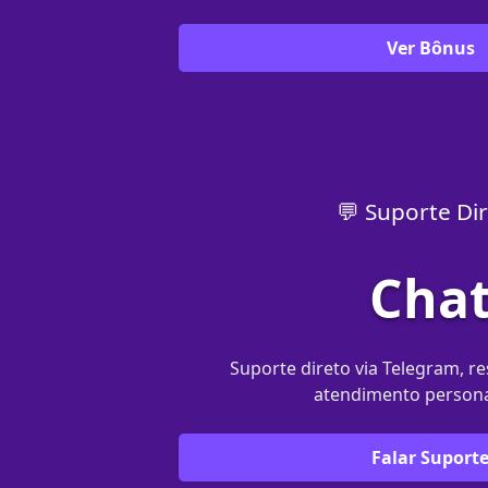
Ver Bônus
💬 Suporte Di
Cha
Suporte direto via Telegram, r
atendimento persona
Falar Suport