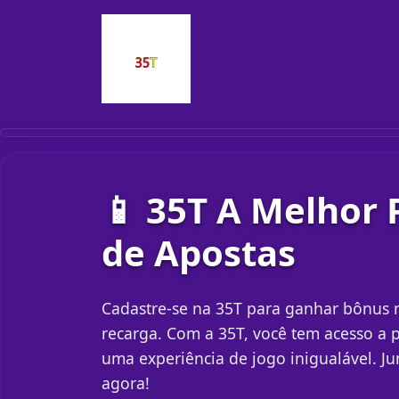
📱 35T A Melhor
de Apostas
Cadastre-se na 35T para ganhar bônus 
recarga. Com a 35T, você tem acesso a 
uma experiência de jogo inigualável. J
agora!