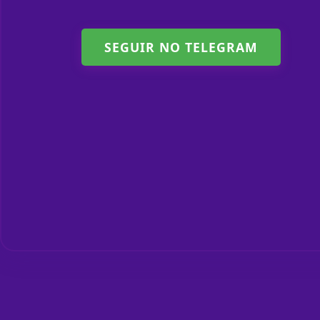
SEGUIR NO TELEGRAM