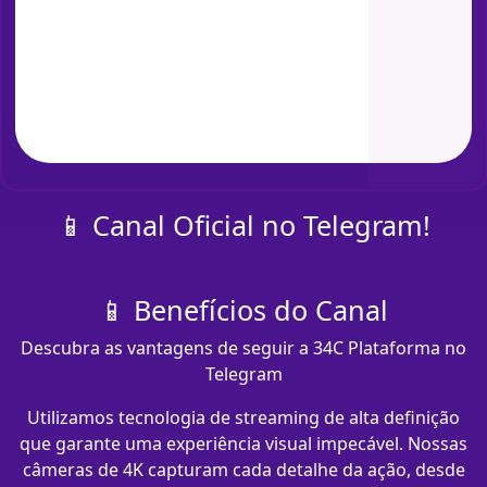
📱 Canal Oficial no Telegram!
📱 Benefícios do Canal
Descubra as vantagens de seguir a 34C Plataforma no
Telegram
Utilizamos tecnologia de streaming de alta definição
que garante uma experiência visual impecável. Nossas
câmeras de 4K capturam cada detalhe da ação, desde