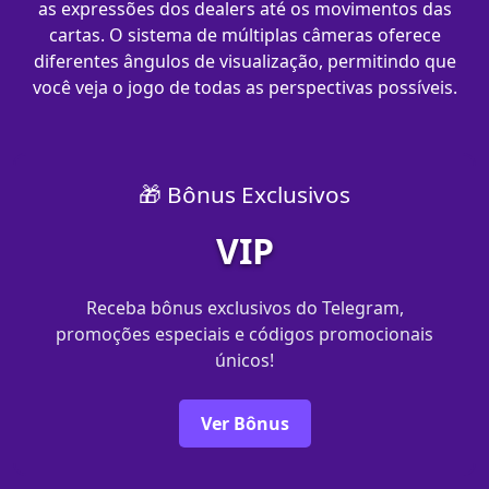
as expressões dos dealers até os movimentos das
cartas. O sistema de múltiplas câmeras oferece
diferentes ângulos de visualização, permitindo que
você veja o jogo de todas as perspectivas possíveis.
🎁 Bônus Exclusivos
VIP
Receba bônus exclusivos do Telegram,
promoções especiais e códigos promocionais
únicos!
Ver Bônus