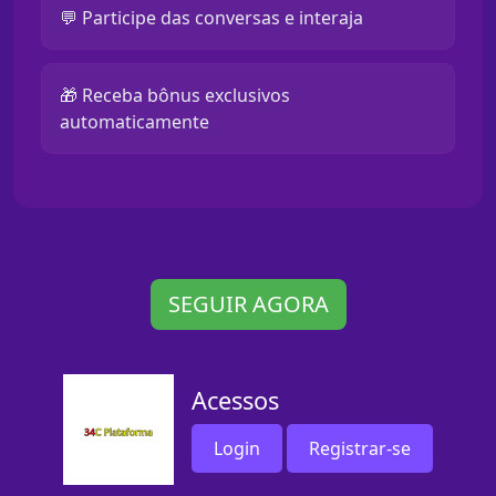
💬 Participe das conversas e interaja
🎁 Receba bônus exclusivos
automaticamente
SEGUIR AGORA
Acessos
Login
Registrar-se