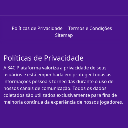
Políticas de Privacidade
Termos e Condições
Sitemap
Políticas de Privacidade
A 34C Plataforma valoriza a privacidade de seus
usuários e está empenhada em proteger todas as
informações pessoais fornecidas durante o uso de
nossos canais de comunicação. Todos os dados
coletados são utilizados exclusivamente para fins de
melhoria contínua da experiência de nossos jogadores.