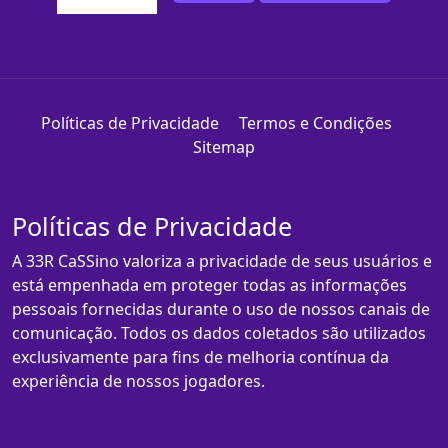
Políticas de Privacidade
Termos e Condições
Sitemap
Políticas de Privacidade
A 33R CaSSino valoriza a privacidade de seus usuários e
está empenhada em proteger todas as informações
pessoais fornecidas durante o uso de nossos canais de
comunicação. Todos os dados coletados são utilizados
exclusivamente para fins de melhoria contínua da
experiência de nossos jogadores.