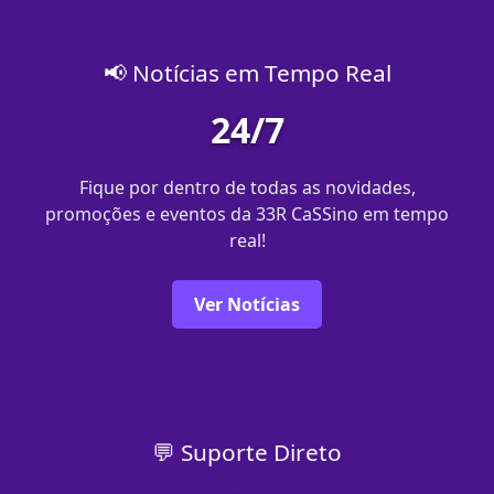
📢 Notícias em Tempo Real
24/7
Fique por dentro de todas as novidades,
promoções e eventos da 33R CaSSino em tempo
real!
Ver Notícias
💬 Suporte Direto