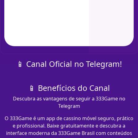
📱 Canal Oficial no Telegram!
📱 Benefícios do Canal
Descubra as vantagens de seguir a 333Game no
Telegram
O 333Game é um app de cassino móvel seguro, prático
e profissional. Baixe gratuitamente e descubra a
interface moderna da 333Game Brasil com conteúdos