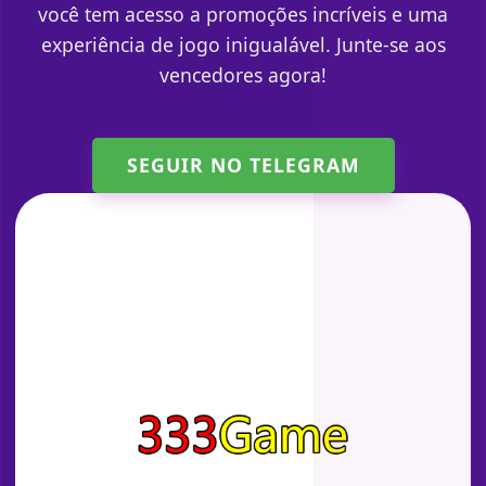
você tem acesso a promoções incríveis e uma
experiência de jogo inigualável. Junte-se aos
vencedores agora!
SEGUIR NO TELEGRAM