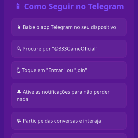
📱 Como Seguir no Telegram
📱 Baixe o app Telegram no seu dispositivo
🔍 Procure por "@333GameOficial"
👆 Toque em "Entrar" ou "Join"
🔔 Ative as notificações para não perder
nada
💬 Participe das conversas e interaja