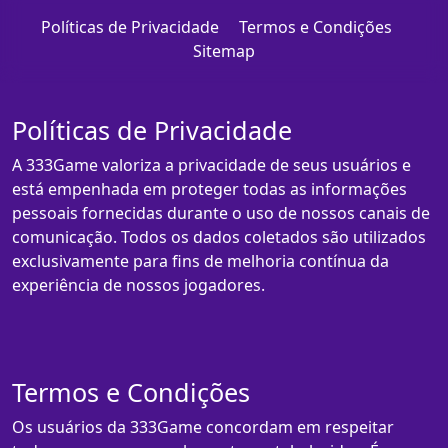
Políticas de Privacidade
Termos e Condições
Sitemap
Políticas de Privacidade
A 333Game valoriza a privacidade de seus usuários e
está empenhada em proteger todas as informações
pessoais fornecidas durante o uso de nossos canais de
comunicação. Todos os dados coletados são utilizados
exclusivamente para fins de melhoria contínua da
experiência de nossos jogadores.
Termos e Condições
Os usuários da 333Game concordam em respeitar