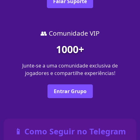
Falar Suporte
👥 Comunidade VIP
1000+
Junte-se a uma comunidade exclusiva de
jogadores e compartilhe experiências!
Entrar Grupo
📱 Como Seguir no Telegram