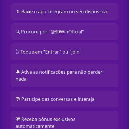
📱 Baixe o app Telegram no seu dispositivo
🔍 Procure por "@30WinOficial"
👆 Toque em "Entrar" ou "Join"
🔔 Ative as notificações para não perder
nada
💬 Participe das conversas e interaja
🎁 Receba bônus exclusivos
automaticamente