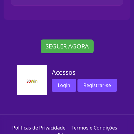
SEGUIR AGORA
Acessos
Login
Registrar-se
Políticas de Privacidade
Termos e Condições