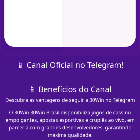
📱 Canal Oficial no Telegram!
📱 Benefícios do Canal
Descubra as vantagens de seguir a 30Win no Telegram
O 30Win 30Win Brasil disponibiliza jogos de cassino
empolgantes, apostas esportivas e crupiês ao vivo, em
parceria com grandes desenvolvedores, garantindo
máxima qualidade.