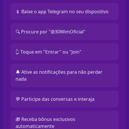
📱 Baixe o app Telegram no seu dispositivo
🔍 Procure por "@30WimOficial"
👆 Toque em "Entrar" ou "Join"
🔔 Ative as notificações para não perder
nada
💬 Participe das conversas e interaja
🎁 Receba bônus exclusivos
automaticamente