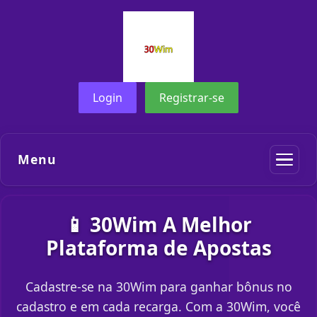
Login
Registrar-se
Menu
📱 30Wim A Melhor
Plataforma de Apostas
Cadastre-se na 30Wim para ganhar bônus no
cadastro e em cada recarga. Com a 30Wim, você