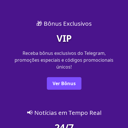
🎁 Bônus Exclusivos
VIP
Receba bônus exclusivos do Telegram,
promoções especiais e códigos promocionais
únicos!
Ver Bônus
📢 Notícias em Tempo Real
24/7