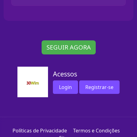
SEGUIR AGORA
Acessos
Login
Registrar-se
Políticas de Privacidade
Termos e Condições