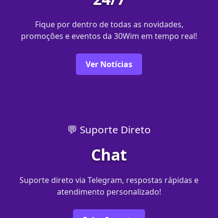
Fique por dentro de todas as novidades,
promoções e eventos da 30Wim em tempo real!
Ver Notícias
💬 Suporte Direto
Chat
Suporte direto via Telegram, respostas rápidas e
atendimento personalizado!