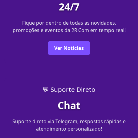
24/7
Fique por dentro de todas as novidades,
promoções e eventos da 2R.Com em tempo real!
Ver Notícias
💬 Suporte Direto
Chat
Suporte direto via Telegram, respostas rápidas e
atendimento personalizado!