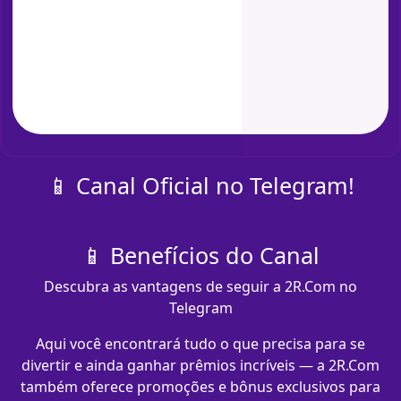
📱 Canal Oficial no Telegram!
📱 Benefícios do Canal
Descubra as vantagens de seguir a 2R.Com no
Telegram
Aqui você encontrará tudo o que precisa para se
divertir e ainda ganhar prêmios incríveis — a 2R.Com
também oferece promoções e bônus exclusivos para