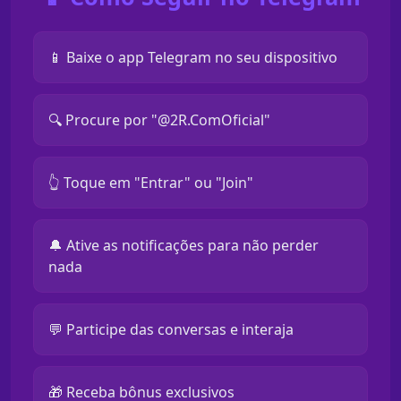
📱 Baixe o app Telegram no seu dispositivo
🔍 Procure por "@2R.ComOficial"
👆 Toque em "Entrar" ou "Join"
🔔 Ative as notificações para não perder
nada
💬 Participe das conversas e interaja
🎁 Receba bônus exclusivos