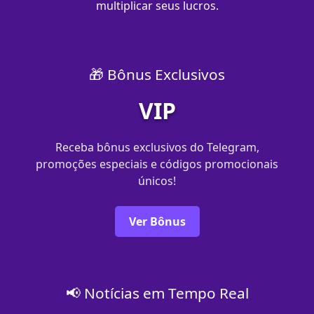
multiplicar seus lucros.
🎁 Bônus Exclusivos
VIP
Receba bônus exclusivos do Telegram,
promoções especiais e códigos promocionais
únicos!
Ver Bônus
📢 Notícias em Tempo Real