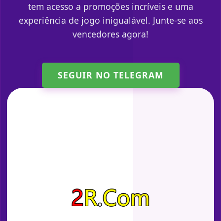
tem acesso a promoções incríveis e uma
experiência de jogo inigualável. Junte-se aos
vencedores agora!
SEGUIR NO TELEGRAM